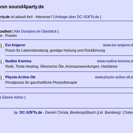
von sound4party.de
rty.de
ist aktuell frei! - Interesse?
[ Anfrage über DC-SOFTs.de ]
ndheit
[ Alle Domains im Überblick ]
e - Praxen
Evi Angerer
www.evi-angerer.
Praxis für Lebensberatung, geistige Heilung und Rückführung
Nadine Komma
www.nadine-komma.d
Reiki, Theta Healing, Ätherische Öle, Aromaanwendungen, Heilsteine
Physio-Active-Ott
www.physio-active-ott.
Privatpraxis für ganzheitliche Physiotherapie
ne Ebene höher ]
by
DC-SOFTs.de
- Daniel Christa, Breitengüßbach (Lkr. Bamberg)
[ Date