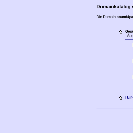
Domainkatalog 
Die Domain
sound4pa
Gesu
Ärzt
[ Ei